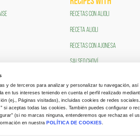
RECIPES WITH
ise
RECETAS CON ALIOLI
RECETA ALIOLI
RECETAS CON AJONESA
SALSEO CHOVÍ
s
TS AREA
Work with us
ias y de terceros para analizar y personalizar tu navegación, asi
a en tus intereses teniendo en cuenta el perfil realizado mediant
Portal de Empleo
ón (ej., Páginas visitadas), incluidas cookies de redes sociales
s” si aceptas todas las cookies. También puedes configurar o re
CONSULTA NUESTRAS OFERTAS
igurar” (si no marcas ninguna, entenderemos que rechazas el u
formación en nuestra
POLÍTICA DE COOKIES
.