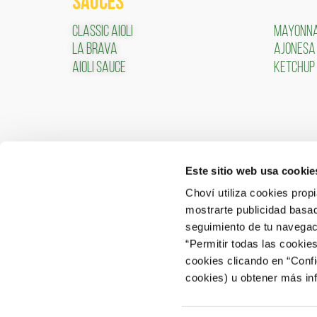
SAUCES
Classic Aioli
Mayonna
LA BRAVA
AJONESA
Aioli Sauce
KETCHUP
Este sitio web usa cookie
CONTACT
CLIEN
Choví utiliza cookies prop
mostrarte publicidad basad
ACCESS
CONTACT
seguimiento de tu navegaci
“Permitir todas las cookie
CONSUMER ATTENTION: 902 566 522
cookies clicando en “Conf
Canal de Denuncias
cookies) u obtener más in