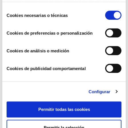
ninguna, entenderemos que rechazas el uso de cookies)
u obtener más información en nuestra
POLÍTICA DE
Selección
COOKIES
.
Cookies necesarias o técnicas
de
consentimiento
Cookies de preferencias o personalización
Cookies de análisis o medición
7 platos templados que apetecen todo el año
Cookies de publicidad comportamental
Configurar
Permitir todas las cookies
Permitir la selección