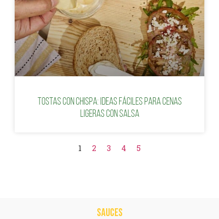
Tostas con chispa: ideas fáciles para cenas
ligeras con salsa
1
2
3
4
5
SAUCES