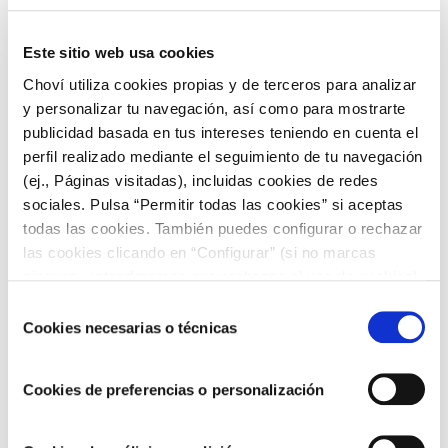
Errores comunes a evitar al
Este sitio web usa cookies
hacer calamares a la
Choví utiliza cookies propias y de terceros para analizar
y personalizar tu navegación, así como para mostrarte
publicidad basada en tus intereses teniendo en cuenta el
romana
perfil realizado mediante el seguimiento de tu navegación
(ej., Páginas visitadas), incluidas cookies de redes
Hay algunos errores comunes que debes evitar al hacer
sociales. Pulsa “Permitir todas las cookies” si aceptas
calamares a la romana. Aquí
te dejamos algunos
todas las cookies. También puedes configurar o rechazar
consejos para ayudarte a obtener los mejores
las cookies clicando en “Configurar” (si no marcas
resultados.
ninguna, entenderemos que rechazas el uso de cookies)
u obtener más información en nuestra
POLÍTICA DE
Selección
Uno de los errores más comunes es
no limpiar
COOKIES
.
Cookies necesarias o técnicas
de
bien los calamares.
Asegúrate de remover la piel y
consentimiento
las vísceras, y de lavar bien los calamares antes de
cocinarlos. Los restos de vísceras pueden dar un
Cookies de preferencias o personalización
sabor amargo a los calamares.
Otro error común es
no secar bien los calamares