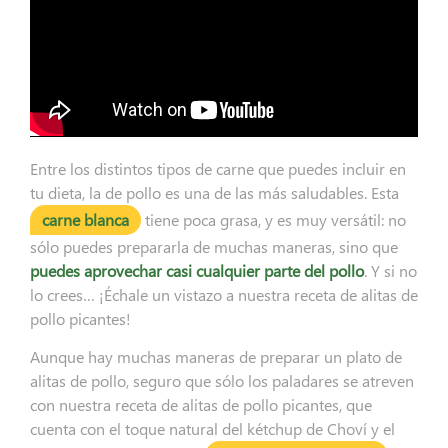
Entre los distintos tipos de carne que puedes incluir en
tu dieta, la de pollo es una de las más saludables. Esta
carne blanca
tiene poca grasa, y es muy versátil: no
sólo puedes prepararla de muchas maneras, sino que
puedes aprovechar casi cualquier parte del pollo
. Y si no
lo crees… ¡Échale un vistazo a nuestra receta de alitas de
pollo picantes!
Aunque hay muchas maneras de preparar un plato de
alitas de pollo, seguro que sólo los paladares se atreven
con nuestra receta de alitas de pollo picantes, que
cuenta con el toque natural del kétchup de Choví y el