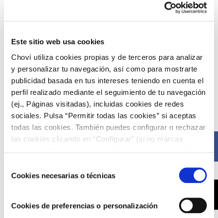
USER REVIEW
5
(
4
votes)
Este sitio web usa cookies
Choví utiliza cookies propias y de terceros para analizar
y personalizar tu navegación, así como para mostrarte
publicidad basada en tus intereses teniendo en cuenta el
perfil realizado mediante el seguimiento de tu navegación
Compártelo ahora
(ej., Páginas visitadas), incluidas cookies de redes
sociales. Pulsa “Permitir todas las cookies” si aceptas
todas las cookies. También puedes configurar o rechazar
las cookies clicando en “Configurar” (si no marcas
Facebook
ninguna, entenderemos que rechazas el uso de cookies)
u obtener más información en nuestra
POLÍTICA DE
Selección
COOKIES
.
Cookies necesarias o técnicas
de
consentimiento
X
Cookies de preferencias o personalización