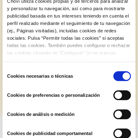
Choví utiliza cookies propias y de terceros para analizar
y personalizar tu navegación, así como para mostrarte
Participar es muy fácil:
Completa
el siguiente formulario
publicidad basada en tus intereses teniendo en cuenta el
de registro
para participar en el sorteo,
sube tu ticket de
perfil realizado mediante el seguimiento de tu navegación
compra
(ej., Páginas visitadas), incluidas cookies de redes
sociales. Pulsa “Permitir todas las cookies” si aceptas
El formulario se
cerrará el próximo 15 de Octubre
.
todas las cookies. También puedes configurar o rechazar
Publicaremos los ganadores el 5 de Noviembre De
las cookies clicando en “Configurar” (si no marcas
2026.
ninguna, entenderemos que rechazas el uso de cookies)
u obtener más información en nuestra
POLÍTICA DE
Selección
¡Importante!: Guarda una foto de tu
ticket de compra
COOKIES
.
Cookies necesarias o técnicas
de
con alguno de nuestros Alliolis Choví
para validar tu
consentimiento
participación en caso de ser ganador.
Cookies de preferencias o personalización
Cookies de análisis o medición
COMPARTIR
Cookies de publicidad comportamental