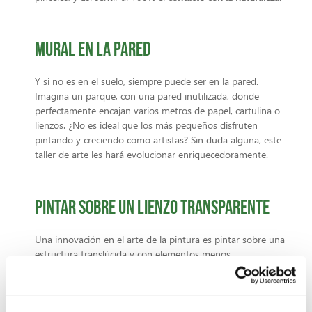
Mural en la pared
Y si no es en el suelo, siempre puede ser en la pared.
Imagina un parque, con una pared inutilizada, donde
perfectamente encajan varios metros de papel, cartulina o
lienzos. ¿No es ideal que los más pequeños disfruten
pintando y creciendo como artistas? Sin duda alguna, este
taller de arte les hará evolucionar enriquecedoramente.
Pintar sobre un lienzo transparente
Una innovación en el arte de la pintura es pintar sobre una
estructura translúcida y con elementos menos
convencionales como el pincel. Sin embargo, para una clase
de pintura al aire libre es algo peligroso usar vidrio, ya que
podría romperse y tener algún accidente. Sin embargo, las