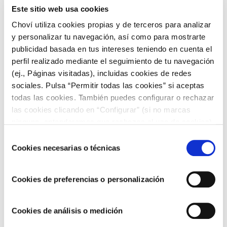
láminas de metacrilato
son perfectas para este taller de arte.
Este sitio web usa cookies
Se pueden armar pequeños lienzos con marcos para que los
más pequeños se pongan a pintar con
rotuladores o pintura
Choví utiliza cookies propias y de terceros para analizar
de dedos.
y personalizar tu navegación, así como para mostrarte
publicidad basada en tus intereses teniendo en cuenta el
Lo más divertido es tener a un niño a cada lado de la
lámina, para que se vean a la vez que pintan, o intentan
perfil realizado mediante el seguimiento de tu navegación
calcar el dibujo del otro, etc.
Puede dar mucho juego.
(ej., Páginas visitadas), incluidas cookies de redes
sociales. Pulsa “Permitir todas las cookies” si aceptas
todas las cookies. También puedes configurar o rechazar
¿Qué te ha parecido este taller artístico para los más
las cookies clicando en “Configurar” (si no marcas
pequeños? Desde
Choví
queremos fomentar la mejor
ninguna, entenderemos que rechazas el uso de cookies)
educación para los niños. Pásate por nuestro blog y visita
u obtener más información en nuestra
POLÍTICA DE
Selección
todas nuestras recetas y consejos. ¡Te esperamos!
COOKIES
.
Cookies necesarias o técnicas
de
consentimiento
Cookies de preferencias o personalización
Cookies de análisis o medición