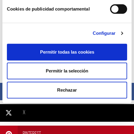
Cookies de publicidad comportamental
Configurar
Permitir todas las cookies
Permitir la selección
Compártelo ahora
Rechazar
Facebook
X