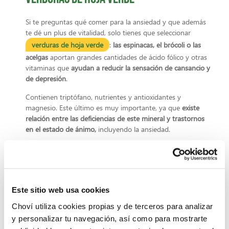
Si te preguntas qué comer para la ansiedad y que además
te dé un plus de vitalidad, solo tienes que seleccionar
verduras de hoja verde
:
las espinacas, el brócoli o las
acelgas
aportan grandes cantidades de ácido fólico y otras
vitaminas que
ayudan a reducir la sensación de cansancio y
de depresión
.
Contienen triptófano, nutrientes y antioxidantes y
magnesio. Este último es muy importante, ya que
existe
relación entre las deficiencias de este mineral y trastornos
en el estado de ánimo,
incluyendo la ansiedad.
Los Huevos
En
la yema del huevo
está dentro de los alimentos que
calman la ansiedad por su aporte, en grandes cantidades, de
Este sitio web usa cookies
triptófano y vitamina D, que intervienen en el estado de
ánimo
.
Choví utiliza cookies propias y de terceros para analizar
y personalizar tu navegación, así como para mostrarte
Además,