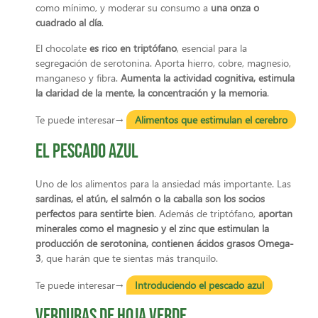
como mínimo, y moderar su consumo a
una onza o
cuadrado al día
.
El chocolate
es rico en triptófano
, esencial para la
segregación de serotonina. Aporta hierro, cobre, magnesio,
manganeso y fibra.
Aumenta la actividad cognitiva, estimula
la claridad de la mente, la concentración y la memoria
.
Te puede interesar→
Alimentos que estimulan el cerebro
El pescado azul
Uno de los alimentos para la ansiedad más importante. Las
sardinas, el atún, el salmón o la caballa son los socios
perfectos para sentirte bien
. Además de triptófano,
aportan
minerales como el magnesio y el zinc que estimulan la
producción de serotonina, contienen ácidos grasos Omega-
3
, que harán que te sientas más tranquilo.
Te puede interesar→
Introduciendo el pescado azul
Verduras de hoja verde