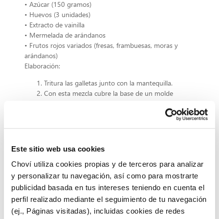
• Azúcar (150 gramos)
• Huevos (3 unidades)
• Extracto de vainilla
• Mermelada de arándanos
• Frutos rojos variados (fresas, frambuesas, moras y
arándanos)
Elaboración:
Tritura las galletas junto con la mantequilla.
Con esta mezcla cubre la base de un molde
(preferentemente desmontable).
Aprieta con una cuchara contra la base y refrigera.
Esperamos haber aportado nuestro granito de arena para
que los postres de vuestros pequeños ganen en fruta,
además estamos seguros de que vosotros también los vais
Este sitio web usa cookies
a disfrutar. Para seguir éste y
Choví utiliza cookies propias y de terceros para analizar
otros consejos para hacer el menú de los reyes de la
y personalizar tu navegación, así como para mostrarte
casa
publicidad basada en tus intereses teniendo en cuenta el
, visitad nuestra web y tendréis la oportunidad de ser los
mejores chefs que los niños pudieran imaginar.
perfil realizado mediante el seguimiento de tu navegación
(ej., Páginas visitadas), incluidas cookies de redes