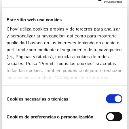
sal.
Pescado al horno con hierbas y limón
: Filetes de
pescado (como
lubina
,
dorada
o salmón)
Este sitio web usa cookies
sazonados con hierbas mediterráneas como romero,
tomillo y orégano, y horneados con rodajas de limón.
Choví utiliza cookies propias y de terceros para analizar
Esto complementado con nuestro
y personalizar tu navegación, así como para mostrarte
alioli extra suave
queda de rechupete.
publicidad basada en tus intereses teniendo en cuenta el
Hummus:
Una pasta a base de puré de garbanzos,
perfil realizado mediante el seguimiento de tu navegación
tahini
(pasta de sésamo), ajo, jugo de limón y
(ej., Páginas visitadas), incluidas cookies de redes
aceite de oliva, servida como un dip con pan de pita o
sociales. Pulsa “Permitir todas las cookies” si aceptas
vegetales.
todas las cookies. También puedes configurar o rechazar
Moussaka:
Un plato griego similar a lasaña, hecho
las cookies clicando en “Configurar” (si no marcas
con capas de berenjena, carne picada (generalmente
ninguna, entenderemos que rechazas el uso de cookies)
cordero), tomate y una salsa bechamel cremosa.
u obtener más información en nuestra
POLÍTICA DE
Prueba nuestra
receta de musaka con Alioli
.
Selección
COOKIES
.
Estas recetas adicionales te permitirán disfrutar de más
Cookies necesarias o técnicas
de
variedad y sabores característicos de la dieta mediterránea.
consentimiento
¡Espero que las disfrutes!
Cookies de preferencias o personalización