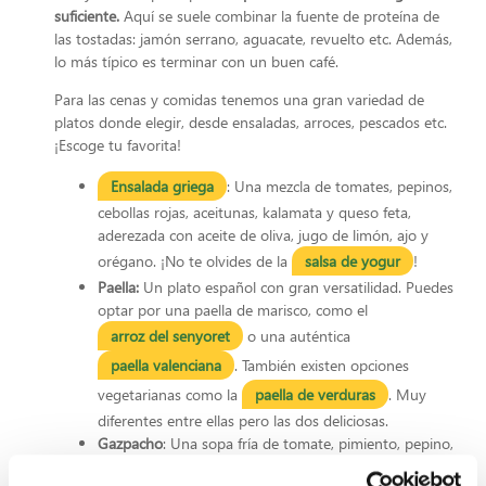
suficiente.
Aquí se suele combinar la fuente de proteína de
las tostadas: jamón serrano, aguacate, revuelto etc. Además,
lo más típico es terminar con un buen café.
Para las cenas y comidas tenemos una gran variedad de
platos donde elegir, desde ensaladas, arroces, pescados etc.
¡Escoge tu favorita!
Ensalada griega
: Una mezcla de tomates, pepinos,
cebollas rojas, aceitunas, kalamata y queso feta,
aderezada con aceite de oliva, jugo de limón, ajo y
orégano. ¡No te olvides de la
salsa de yogur
!
Paella:
Un plato español con gran versatilidad. Puedes
optar por una paella de marisco, como el
arroz del senyoret
o una auténtica
paella valenciana
. También existen opciones
vegetarianas como la
paella de verduras
. Muy
diferentes entre ellas pero las dos deliciosas.
Gazpacho
: Una sopa fría de tomate, pimiento, pepino,
cebolla y ajo, sazonada con aceite de oliva, vinagre y