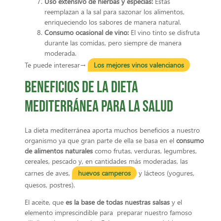
Uso extensivo de hierbas y especias:
Estas
reemplazan a la sal para sazonar los alimentos,
enriqueciendo los sabores de manera natural.
Consumo ocasional de vino:
El vino tinto se disfruta
durante las comidas, pero siempre de manera
moderada.
Te puede interesar→
Los mejores vinos valencianos
Beneficios de la dieta
mediterránea para la salud
La dieta mediterránea aporta muchos beneficios a nuestro
organismo ya que gran parte de ella se basa en el
consumo
de alimentos naturales
como frutas, verduras, legumbres,
cereales, pescado y, en cantidades más moderadas, las
carnes de aves,
huevos camperos
y lácteos (yogures,
quesos, postres).
El aceite, que
es la base de todas nuestras salsas
y el
elemento imprescindible para preparar nuestro famoso