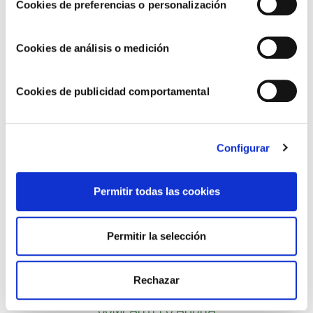
Cookies de preferencias o personalización
consejos para facilitar el día a día con tus hijos. ¡Te
esperamos!
Cookies de análisis o medición
Cookies de publicidad comportamental
Configurar
Permitir todas las cookies
Permitir la selección
Rechazar
Compártelo ahora