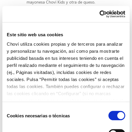
mayonesa Choví Kids y otra de queso.
Por último, hornear a 200 grados hasta que se vaya
gratinando y, ¡listo!
Recetas para cenar: fáciles y rápidas
Este sitio web usa cookies
Choví utiliza cookies propias y de terceros para analizar
Lo más recomendable para que una cena sea saludable es
y personalizar tu navegación, así como para mostrarte
que carezca de grasas, su cantidad no sea abundante y esté
cocinada correctamente.
publicidad basada en tus intereses teniendo en cuenta el
perfil realizado mediante el seguimiento de tu navegación
Una buena opción son unas pechugas de pollo a la plancha
(ej., Páginas visitadas), incluidas cookies de redes
con una guarnición de puré de patatas, una receta sencilla
sociales. Pulsa “Permitir todas las cookies” si aceptas
de preparar con la que acertarás seguro.
todas las cookies. También puedes configurar o rechazar
Introducir las verduras en la alimentación diaria de los más
las cookies clicando en “Configurar” (si no marcas
pequeños puede parecer una odisea, pero unas
ninguna, entenderemos que rechazas el uso de cookies)
verduras en tempura
hará que los niños se les haga la
u obtener más información en nuestra
POLÍTICA DE
Selección
boca agua, ¡pruébalo!
COOKIES
.
Cookies necesarias o técnicas
de
El truco está en hacer de la
comida una diversión
.
consentimiento
Pásate por nuestro blog y no te pierdas todas las recetas y