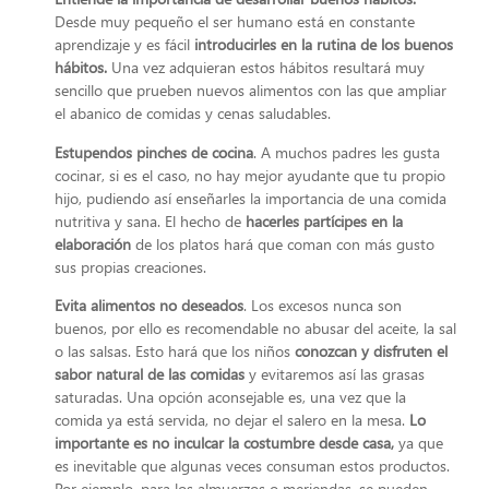
Desde muy pequeño el ser humano está en constante
aprendizaje y es fácil
introducirles en la rutina de los buenos
hábitos.
Una vez adquieran estos hábitos resultará muy
sencillo que prueben nuevos alimentos con las que ampliar
el abanico de comidas y cenas saludables.
Estupendos pinches de cocina
. A muchos padres les gusta
cocinar, si es el caso, no hay mejor ayudante que tu propio
hijo, pudiendo así enseñarles la importancia de una comida
nutritiva y sana. El hecho de
hacerles partícipes en la
elaboración
de los platos hará que coman con más gusto
sus propias creaciones.
Evita alimentos no deseados
. Los excesos nunca son
buenos, por ello es recomendable no abusar del aceite, la sal
o las salsas. Esto hará que los niños
conozcan y disfruten el
sabor natural de las comidas
y evitaremos así las grasas
saturadas. Una opción aconsejable es, una vez que la
comida ya está servida, no dejar el salero en la mesa.
Lo
importante es no inculcar la costumbre desde casa,
ya que
es inevitable que algunas veces consuman estos productos.
Por ejemplo, para los almuerzos o meriendas, se pueden