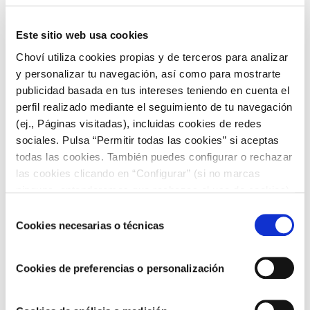
Beneficios de incluir carnes
Este sitio web usa cookies
blancas en la dieta
Choví utiliza cookies propias y de terceros para analizar
y personalizar tu navegación, así como para mostrarte
Incluir carnes blancas en nuestra dieta regular puede
publicidad basada en tus intereses teniendo en cuenta el
aportar varios beneficios para la salud. Aquí, enumeramos
algunos de ellos:
perfil realizado mediante el seguimiento de tu navegación
(ej., Páginas visitadas), incluidas cookies de redes
Control de peso
: Dado su bajo contenido de grasa y
sociales. Pulsa “Permitir todas las cookies” si aceptas
alto contenido de proteínas, las carnes blancas
todas las cookies. También puedes configurar o rechazar
pueden ayudar en el control de peso. Las proteínas
incrementan la sensación de saciedad, lo que puede
las cookies clicando en “Configurar” (si no marcas
ayudar a reducir la ingesta de alimentos.
ninguna, entenderemos que rechazas el uso de cookies)
Salud cardiovascular:
Las carnes blancas tienen
u obtener más información en nuestra
POLÍTICA DE
Selección
menos grasas saturadas que las carnes rojas, lo que
COOKIES
.
Cookies necesarias o técnicas
de
puede ser beneficioso para la salud del corazón.
consentimiento
Mantenimiento de la masa muscular
: Las proteínas
de alta calidad presentes en las carnes blancas son
Cookies de preferencias o personalización
esenciales para el mantenimiento y crecimiento de la
masa muscular.
Salud ósea
: Las carnes blancas son una buena fuente