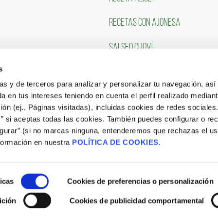
RECETAS CON AJONESA
SALSEO CHOVÍ
s
CLIENTES
TRABAJA CON NOSOTR
ias y de terceros para analizar y personalizar tu navegación, asi
a en tus intereses teniendo en cuenta el perfil realizado mediant
Portal de Empleo
ón (ej., Páginas visitadas), incluidas cookies de redes sociales
s” si aceptas todas las cookies. También puedes configurar o re
CONSULTA NUESTRAS OFERTAS
igurar” (si no marcas ninguna, entenderemos que rechazas el u
formación en nuestra
POLÍTICA DE COOKIES
.
icas
Cookies de preferencias o personalización
ición
Cookies de publicidad comportamental
Aviso Legal
|
Política de Cookies
|
Site Map
|
Blog
|
Política de privacidad Procesos de Selección