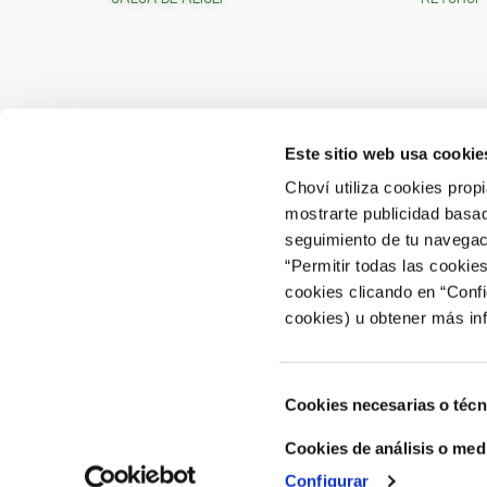
Este sitio web usa cookie
CONTACTO
ÁREA 
Choví utiliza cookies prop
mostrarte publicidad basad
ACCEDER
Contactar
seguimiento de tu navegaci
“Permitir todas las cookie
Atención al Consumidor: 902 566 522
cookies clicando en “Conf
Canal de Denuncias
cookies) u obtener más in
Selección
Cookies necesarias o técn
de
consentimiento
Cookies de análisis o med
Configurar