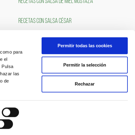
RECETAS CON SALSA DE MIEL MOSTAZA
RECETAS CON SALSA CÉSAR
Permitir todas las cookies
OS
SÍGUENOS
́ como para
e el
Permitir la selección
. Pulsa
chazar las
so de
Rechazar