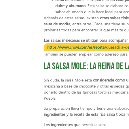
dulce y ahumado.
Esta salsa se elabora con
sabor ahumado que la hace ideal para aco
Además de estas salsas, existen
otras salsas típ
salsa de morita
, entre otras. Cada una tiene su p
probarlas todas para encontrar la que más te gu
Las salsas mexicanas se utilizan para acompañar
https://www.chovi.com/es/receta/quesadilla-de
También se pueden emplear como aderezo para 
La salsa Mole: la reina de 
Sin duda, la salsa Mole está
considerada como un
mexicana a base de chocolate y otras especias 
ponerlo dentro de las famosas tortillas mexican
Puebla.
Su preparación lleva tiempo y tiene una elaborac
ingredientes y la receta de esta rica salsa típica 
Los
ingredientes
que necesitas son: