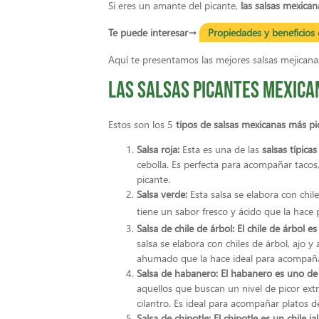
Si eres un amante del picante,
las salsas mexican
Te puede interesar→
Propiedades y beneficios 
Aquí te presentamos las mejores salsas mejican
Las salsas picantes mexica
Estos son los 5
tipos de salsas mexicanas más pi
Salsa roja:
Esta es una de las
salsas típica
cebolla. Es perfecta para acompañar tacos
picante.
Salsa verde:
Esta salsa se elabora con chile
tiene un sabor fresco y ácido que la hac
Salsa de chile de árbol:
El chile de árbol e
salsa se elabora con chiles de árbol, ajo y
ahumado que la hace ideal para acompañar
Salsa de habanero:
El habanero es uno de
aquellos que buscan un nivel de picor ext
cilantro. Es ideal para acompañar platos 
Salsa de chipotle: El chipotle es un chile