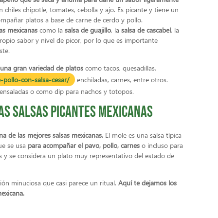
 chiles chipotle, tomates, cebolla y ajo. Es picante y tiene un
mpañar platos a base de carne de cerdo y pollo.
icas mexicanas
como la
salsa de guajillo
, la
salsa de cascabel
, la
ropio sabor y nivel de picor, por lo que es importante
ste.
 una gran variedad de platos
como tacos, quesadillas,
-pollo-con-salsa-cesar/
enchiladas, carnes, entre otros.
ensaladas o como dip para nachos y totopos.
las salsas picantes mexicanas
a de las mejores salsas mexicanas.
El mole es una salsa típica
que se usa
para acompañar el pavo, pollo, carnes
o incluso para
as y se considera un plato muy representativo del estado de
ión minuciosa que casi parece un ritual.
Aquí te dejamos los
mexicana.