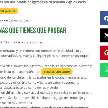
as son una parada obligatoria en tu próximo viaje culinario
.
del picante
as que debes probar:
nas que tienes que probar
cantes
que tienes que probar:
s mexicanas
y se elabora con tomate, chile de árbol, ajo y
, quesadillas, huevos y cualquier plato que necesite un toque
s verdes, tomatillos, cilantro y cebolla. Es ligeramente picante y
e perfecta para acompañar en
recetas con carne
.
s uno de los chiles más utilizados en la cocina mexicana.
Esta
 aceite de oliva. Es picante y tiene un sabor ligeramente
 platos a base de carne de res y cerdo.
 los chiles más picantes del mundo
y esta salsa es perfecta para
remo. Se elabora con chiles habaneros, jugo de limón, ajo y
de mariscos y pescados.
 jalapeño que se seca y ahúma para darle un sabor ligeramente