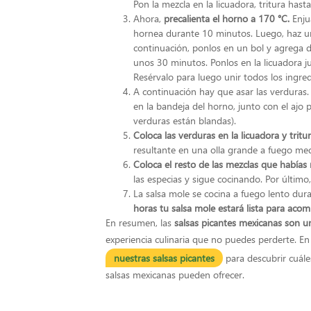
Pon la mezcla en la licuadora, tritura hast
Ahora,
precalienta el horno a 170 °C.
Enjua
hornea durante 10 minutos. Luego, haz un c
continuación, ponlos en un bol y agrega d
unos 30 minutos. Ponlos en la licuadora j
Resérvalo para luego unir todos los ingred
A continuación hay que asar las verduras.
en la bandeja del horno, junto con el ajo 
verduras están blandas).
Coloca las verduras en la licuadora y tritu
resultante en una olla grande a fuego med
Coloca el resto de las mezclas que habías
las especias y sigue cocinando. Por último,
La salsa mole se cocina a fuego lento du
horas tu salsa mole estará lista para acom
En resumen, las
salsas picantes mexicanas son u
experiencia culinaria que no puedes perderte. E
nuestras salsas picantes
para descubrir cuáles
salsas mexicanas pueden ofrecer.