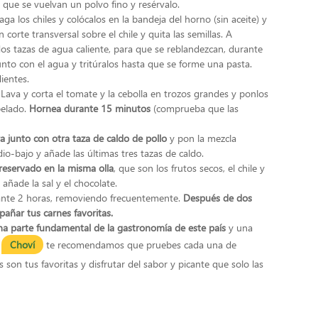
a que se vuelvan un polvo fino y resérvalo.
ga los chiles y colócalos en la bandeja del horno (sin aceite) y
orte transversal sobre el chile y quita las semillas. A
os tazas de agua caliente, para que se reblandezcan, durante
unto con el agua y tritúralos hasta que se forme una pasta.
ientes.
 Lava y corta el tomate y la cebolla en trozos grandes y ponlos
pelado.
Hornea durante 15 minutos
(comprueba que las
ra junto con otra taza de caldo de pollo
y pon la mezcla
io-bajo y añade las últimas tres tazas de caldo.
 reservado en la misma olla
, que son los frutos secos, el chile y
 añade la sal y el chocolate.
rante 2 horas, removiendo frecuentemente.
Después de dos
pañar tus carnes favoritas.
na parte fundamental de la gastronomía de este país
y una
n
Choví
te recomendamos que pruebes cada una de
 son tus favoritas y disfrutar del sabor y picante que solo las