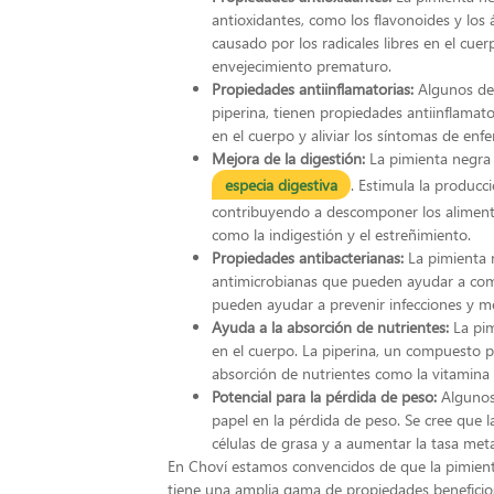
antioxidantes, como los flavonoides y los 
causado por los radicales libres en el cu
envejecimiento prematuro.
Propiedades antiinflamatorias:
Algunos de
piperina, tienen propiedades antiinflamat
en el cuerpo y aliviar los síntomas de enfe
Mejora de la digestión:
La pimienta negra
especia digestiva
. Estimula la producci
contribuyendo a descomponer los alimento
como la indigestión y el estreñimiento.
Propiedades antibacterianas:
La pimienta 
antimicrobianas que pueden ayudar a comb
pueden ayudar a prevenir infecciones y me
Ayuda a la absorción de nutrientes:
La pi
en el cuerpo. La piperina, un compuesto 
absorción de nutrientes como la vitamina 
Potencial para la pérdida de peso:
Algunos 
papel en la pérdida de peso. Se cree que 
células de grasa y a aumentar la tasa met
En Choví
estamos convencidos de que la pimient
tiene una amplia gama de propiedades beneficios