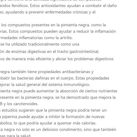
ácidos fenólicos. Estos antioxidantes ayudan a combatir el daño
erpo, ayudando a prevenir enfermedades crónicas y el
 los compuestos presentes en la pimienta negra, como la
orias. Estos compuestos pueden ayudar a reducir la inflamación
rmedades inflamatorias como la artritis.
 se ha utilizado tradicionalmente como una
ón de enzimas digestivas en el tracto gastrointestinal,
s de manera más eficiente y aliviar los problemas digestivos
negra también tiene propiedades antibacterianas y
atir las bacterias dañinas en el cuerpo. Estas propiedades
jorar la salud general del sistema inmunológico.
mienta negra puede aumentar la absorción de ciertos nutrientes
presente en la pimienta negra, se ha demostrado que mejora la
B y los carotenoides.
estudios sugieren que la pimienta negra podría tener un
la piperina puede ayudar a inhibir la formación de nuevas
abólica, lo que podría ayudar a quemar más calorías.
a negra no solo es un delicioso condimento, sino que también
as para la salud.