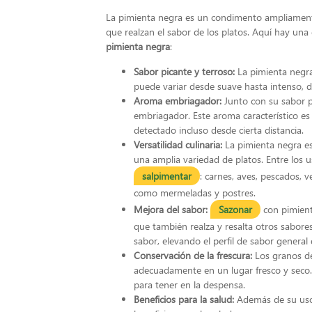
La pimienta negra es un condimento ampliamente u
que realzan el sabor de los platos. Aquí hay una 
pimienta negra
:
Sabor picante y terroso:
La pimienta negra
puede variar desde suave hasta intenso, d
Aroma embriagador:
Junto con su sabor p
embriagador. Este aroma característico es
detectado incluso desde cierta distancia.
Versatilidad culinaria:
La pimienta negra es
una amplia variedad de platos. Entre los
salpimentar
: carnes, aves, pescados, 
como mermeladas y postres.
Mejora del sabor:
Sazonar
con
pimient
que también realza y resalta otros sabor
sabor, elevando el perfil de sabor general 
Conservación de la frescura:
Los granos de
adecuadamente en un lugar fresco y seco. 
para tener en la despensa.
Beneficios para la salud:
Además de su uso 