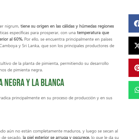
per nigrum,
tiene su origen en las cálidas y húmedas regiones
áticas específicas para prosperar, con una
temperatura que
rior al 60%.
Por ello, se encuentra principalmente en países
 Camboya y Sri Lanka, que son los principales productores de
cultivo de la planta de pimienta, permitiendo su desarrollo
anos de pimienta negra.
a negra y la blanca
a radica principalmente en su proceso de producción y en sus
ndo aún no están completamente maduros, y luego se secan al
o de secado,
la piel exterior se arruga y oscurece,
lo que le da su