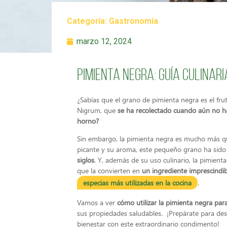
Categoría:
Gastronomía
marzo 12, 2024
Pimienta Negra: Guía culinar
¿Sabías que el grano de
pimienta negra es el fru
Nigrum, que
se ha recolectado cuando aún no ha
horno?
Sin embargo, la pimienta negra es mucho más qu
picante y su aroma, este pequeño grano ha si
siglos
. Y, además de su uso culinario, la pimient
que la convierten en
un ingrediente imprescindi
especias más utilizadas en la cocina
.
Vamos a ver
cómo utilizar la pimienta negra para
sus propiedades saludables. ¡Prepárate para des
bienestar con este extraordinario condimento!