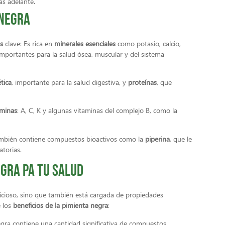
ás adelante.
 negra
s
clave: Es rica en
minerales esenciales
como potasio, calcio,
importantes para la salud ósea, muscular y del sistema
ética
, importante para la salud digestiva, y
proteínas
, que
aminas
: A, C, K y algunas vitaminas del complejo B, como la
ambién contiene compuestos bioactivos como la
piperina
, que le
atorias.
egra pa tu salud
icioso, sino que también está cargada de propiedades
e los
beneficios de la pimienta negra
:
gra contiene una cantidad significativa de compuestos