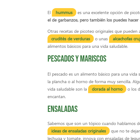
El
hummus
es una excelente opción de picot
el de garbanzos, pero también los puedes hacer 
Otras recetas de picoteo originales que pueden 
crudités de verduras
o unas
alcachofas cru
alimentos básicos para una vida saludable.
Pescados y mariscos
El pescado es un alimento básico para una vida 
la plancha o al horno de forma muy sencilla. Alg
vida saludable son la
dorada al horno
o los d
encantan.
Ensaladas
Sabemos que son un tópico cuando hablamos de
ideas de ensaladas originales
que no te dejar
lechuga y tomate, innova con ensaladas de legu