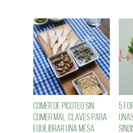
Comer de picoteo sin
5 fo
comer mal: claves para
unas
equilibrar una mesa
sind