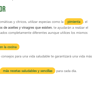
bor
máticas y cítricos, utilizar especias como la
pimienta
, el
os de aceites y vinagres que existen
, te ayudarán a realzar el
ltados completamente diferentes aunque utilices los mismos
n la cocina
e consejos para una vida saludable te garantizará una vida más
más recetas saludables y sencillas
para cada día.