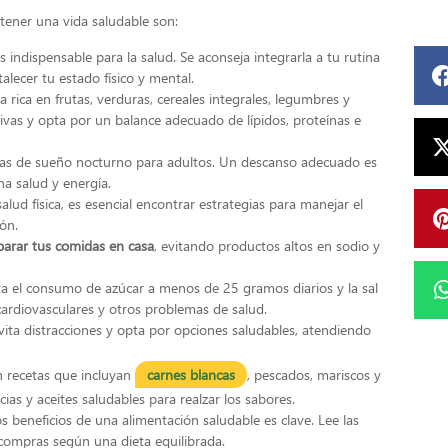
tener una vida saludable son:
es indispensable para la salud. Se aconseja integrarla a tu rutina
alecer tu estado físico y mental.
ta rica en frutas, verduras, cereales integrales, legumbres y
ctivas y opta por un balance adecuado de lípidos, proteínas e
ras de sueño nocturno para adultos. Un descanso adecuado es
a salud y energía.
lud física, es esencial encontrar estrategias para manejar el
ión.
parar tus comidas en casa
, evitando productos altos en sodio y
a el consumo de azúcar a menos de 25 gramos diarios y la sal
ardiovasculares y otros problemas de salud.
evita distracciones y opta por opciones saludables, atendiendo
 recetas que incluyan
carnes blancas
, pescados, mariscos y
cias y aceites saludables para realzar los sabores.
s beneficios de una alimentación saludable es clave. Lee las
 compras según una dieta equilibrada.