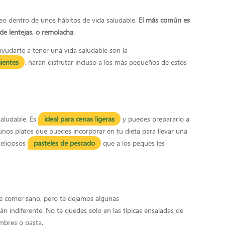
eo dentro de unos hábitos de vida saludable.
El más común es
de lentejas, o remolacha
.
ayudarte a tener una vida saludable son la
jientes
, harán disfrutar incluso a los más pequeños de estos
saludable. Es
ideal para cenas ligeras
y puedes prepararlo a
unos platos que puedes incorporar en tu dieta para llevar una
eliciosos
pasteles de pescado
que a los peques les
 comer sano, pero te dejamos algunas
án indiferente. No te quedes solo en las típicas ensaladas de
mbres o pasta.