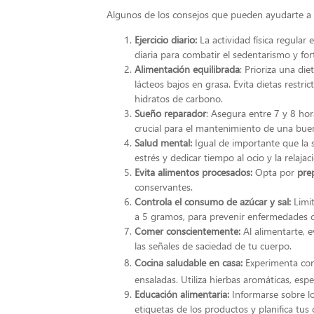
Algunos de los consejos que pueden ayudarte a 
Ejercicio diario:
La actividad física regular 
diaria para combatir el sedentarismo y fort
Alimentación equilibrada
: Prioriza una die
lácteos bajos en grasa. Evita dietas restri
hidratos de carbono.
Sueño reparador
: Asegura entre 7 y 8 ho
crucial para el mantenimiento de una buen
Salud mental:
Igual de importante que la sa
estrés y dedicar tiempo al ocio y la relajac
Evita alimentos procesados:
Opta por
pre
conservantes.
Controla el consumo de azúcar y sal:
Limit
a 5 gramos, para prevenir enfermedades c
Comer conscientemente:
Al alimentarte, 
las señales de saciedad de tu cuerpo.
Cocina saludable en casa:
Experimenta con
ensaladas. Utiliza hierbas aromáticas, espe
Educación alimentaria:
Informarse sobre lo
etiquetas de los productos y planifica tus