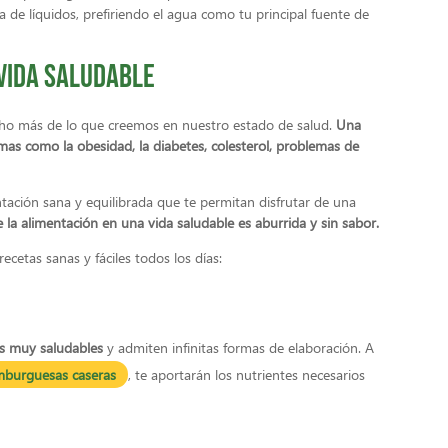
de líquidos, prefiriendo el agua como tu principal fuente de
vida saludable
ucho más de lo que creemos en nuestro estado de salud.
Una
mas como la obesidad, la diabetes, colesterol, problemas de
ación sana y equilibrada que te permitan disfrutar de una
la alimentación en una vida saludable es aburrida y sin sabor.
cetas sanas y fáciles todos los días:
as muy saludables
y admiten infinitas formas de elaboración. A
burguesas caseras
, te aportarán los nutrientes necesarios