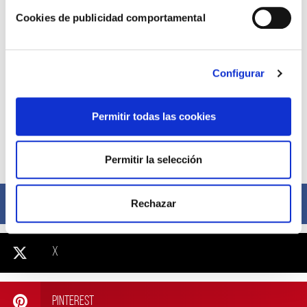
Cookies de publicidad comportamental
Configurar
Permitir todas las cookies
Compártelo ahora
Permitir la selección
Facebook
Rechazar
X
Pinterest