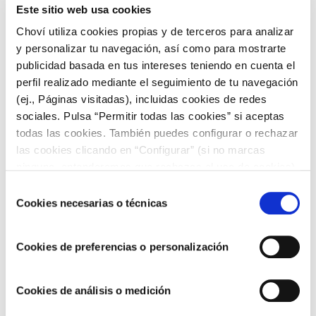
que se utiliza como una alternativa más sostenible y
Este sitio web usa cookies
respetuosa
con el medio ambiente en comparación con los
Choví utiliza cookies propias y de terceros para analizar
combustibles fósiles tradicionales.
y personalizar tu navegación, así como para mostrarte
Pero no solo eso, el aceite reciclado
también se emplea en la
publicidad basada en tus intereses teniendo en cuenta el
elaboración de una gran variedad de barnices, ceras y
perfil realizado mediante el seguimiento de tu navegación
detergentes industriales.
(ej., Páginas visitadas), incluidas cookies de redes
sociales. Pulsa “Permitir todas las cookies” si aceptas
Como ves, son pocas las excusas y muchos los motivos por
los que
reciclar el aceite alimentario usado se ha convertido
todas las cookies. También puedes configurar o rechazar
en una práctica cada vez más importante
y necesaria.
las cookies clicando en “Configurar” (si no marcas
Y es que se trata de
un pequeño gesto al alcance de todos
ninguna, entenderemos que rechazas el uso de cookies)
que puede cambiar notablemente la calidad de nuestras
u obtener más información en nuestra
POLÍTICA DE
Selección
ciudades y ecosistemas.
COOKIES
.
Cookies necesarias o técnicas
de
consentimiento
Cookies de preferencias o personalización
Cookies de análisis o medición