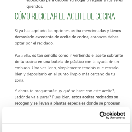
queridos.
Cómo reciclar el aceite de cocina
Si ya has agotado las opciones arriba mencionadas y
tienes
demasiado excedente de aceite de cocina
, entonces debes
optar por el reciclado.
Para ello,
es tan sencillo como ir vertiendo el aceite sobrante
de tu cocina en una botella de plástico
con la ayuda de un
embudo. Una vez lleno, simplemente tendrás que cerrarlo
bien y depositarlo en el punto limpio más cercano de tu
zona.
Y ahora te preguntarás: ¿y qué se hace con este aceite?,
¿adónde va a parar? Pues bien,
estos aceites reciclados se
recogen y se llevan a plantas especiales donde se procesan
industrialmente antes de darles un segundo uso.
Del aceite resultante de este tratamiento, se elaboran
materiales tan útiles como el biodiésel.
Un biocarburante